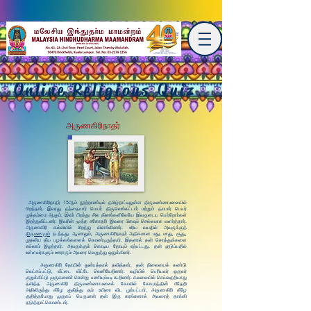
Online Religious Quiz
அருணகிரிநாதர்
அருணகிரிநாதர் 15ஆம் நூற்றாண்டில் தமிழ்நாட்டிலுள்ள திருவண்ணமலையில்
பிறந்தார். இவரது தந்தையார் பெயர் திருவெங்கட்டார் மற்றும் தாயார் பெயர்
முத்தம்மை ஆகும். இவர் பிறந்து சில தினங்களிலேயே இவருடைய பெற்றோர்கள்
இறந்துவிட்டனர். இவரின் மூத்த சகோதரி இவரை மிகவும் செல்லமாக வளர்த்தார்.
அருணகிரி கல்வியில் சிறந்து விளங்கினார். உரிய வயதில் அவருக்குத்
திருமணமும்
நடந்தது. ஆனாலும், அருணகிரிநாதர் அதிகமான மது, மாது, சூது,
முதலிய தீய பழக்கங்களைக் கொண்டிருந்தார். இதனால் தன் சொத்துக்களை
எல்லாம் இழந்தார். அவருக்குக் கொடிய நோயும் ஏற்பட்டது. தன் குடும்பதில்
உள்ளவர்களும் ஊராரும் அவரை வெறுத்து ஒதுக்கினர்.
அருணகிரி நோயின் துன்பத்தால் தவித்தார். தன் நிலையைக் கண்டு
வெட்கப்பட்டு, வீட்டை விட்டே வெளியேறினார். வழியில் பெரியவர் ஒருவர்
குறுக்கிட்டு முருகனைச் சென்று பணியும்படி கூறினார். கவலையில் செய்வதறியாது
தவித்த அருணகிரி திருவண்ணாமலைக் கோவில் கோபுரத்தின் மீதேறி
அதிலிருந்து கீழே குதித்து தம் உயிரை விட முற்பட்டார். அருணகிரி கீழே
குதித்தபோது முருகப் பெருமான் தன் இரு கரங்களால் அவரைத் தாங்கி
தடுத்தாட்கொண்டார்.