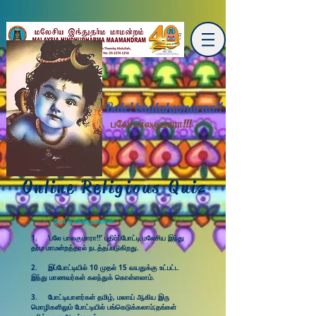
Bale! baalakumaraa!!
பலே! பாலகுமாரா!!!
Online Religious Quiz
போட்டி விதிமுறைகள்
1. ‘பலே பாலகுமாரா!!’ புதிர்ப்போட்டி மலேசிய இந்து
தர்ம மாமன்றத்தால் நடத்தப்படுகிறது.
2. இப்போட்டியில் 10 முதல் 15 வயதுக்கு உட்பட்ட
இந்து மாணவர்கள் கலந்துக் கொள்ளலாம்.
3. போட்டியாளர்கள் தமிழ், மலாய் ஆகிய இரு
மொழிகளிலும் போட்டியில் பங்கெடுக்கலாம்;தங்கள்