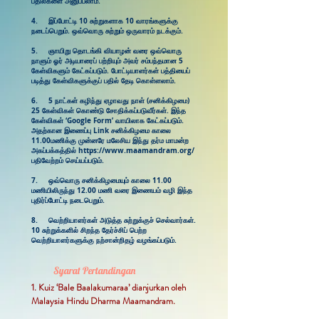
பதில்களை அனுப்பலாம்.​
4. இப்போட்டி 10 சுற்றுகளாக 10 வாரங்களுக்கு
நடைப்பெறும். ஒவ்வொரு சுற்றும் ஒருவாரம் நடக்கும்.
5. ​ஞாயிறு தொடங்கி வியாழன் வரை ஒவ்வொரு
நாளும் ஓர் அடியாரைப் பற்றியும் அவர் சம்பந்தமான 5
கேள்விகளும் கேட்கப்படும். போட்டியாளர்கள் பத்தியைப்
படித்து கேள்விகளுக்குப் பதில் தேடி கொள்ளலாம்.
6. 5 நாட்கள் கழிந்து ஏழாவது நாள் (சனிக்கிழமை)
25 கேள்விகள் கொண்டு சோதிக்கப்படுவீர்கள். இந்த
கேள்விகள் ‘Google Form’ வாயிலாக கேட்கப்படும்.
அதற்கான இணைப்பு Link சனிக்கிழமை காலை
11.00மணிக்கு முன்னரே மலேசிய இந்து தர்ம மாமன்ற
அகப்பக்கத்தில்
https://www.maamandram.org/
பதிவேற்றம் செய்யப்படும்.
7. ஒவ்வொரு சனிக்கிழமையும் காலை 11.00
மணியிலிருந்து 12.00 மணி வரை இணையம் வழி இந்த
புதிர்ப்போட்டி நடைபெறும்.
8. ​வெற்றியாளர்கள் அடுத்த சுற்றுக்குச் செல்வார்கள்.
10 சுற்றுக்களில் சிறந்த தேர்ச்சிப் பெற்ற
வெற்றியாளர்களுக்கு நற்சான்றிதழ் வழங்கப்படும்.
Syarat Pertandingan
1. Kuiz ‘Bale Baalakumaraa’ dianjurkan oleh
Malaysia Hindu Dharma Maamandram.